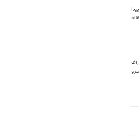
یدا
اله
ائه
سرو