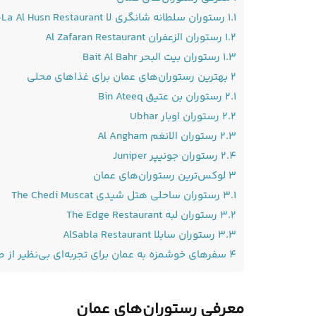
1.1
رستوران سلطانه شانگری‌ لا Sultanah, Shangri-La Al Husn Restaurant
1.2
رستوران الزعفران Al Zafaran Restaurant
1.3
رستوران بیت البحر Bait Al Bahr
2
بهترین رستوران‌های عمان برای غذاهای محلی
2.1
رستوران بن عتیق Bin Ateeq
2.2
رستوران اوبار Ubhar
2.3
رستوران الانغم Al Angham
2.4
رستوران جونیپر Juniper
3
لوکس‌ترین رستوران‌های عمان
3.1
رستوران ساحلی هتل شیدی The Chedi Muscat
3.2
رستوران لبه The Edge Restaurant
3.3
رستوران سابلا AlSabla Restaurant
4
سفرهای خوشمزه به عمان برای تجربه‌ای بی‌نظیر از ط
معرفی رستوران‌های عمان