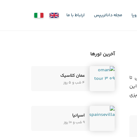
پا
مجله داناتریپس
ارتباط با ما
آخرین تورها
عمان کلاسیک
 تا
4 شب و 5 روز
این
پزی
اسپانیا
9 شب و 10 روز