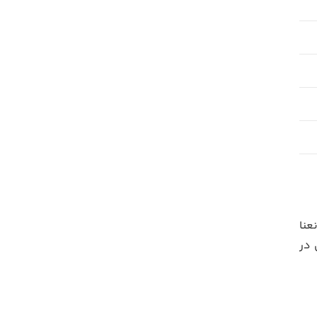
عنا
 در