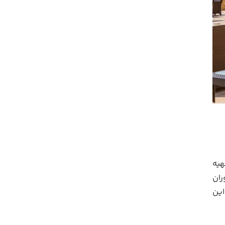
هیه
ران
این