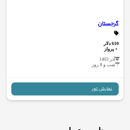
گرجستان
610 دلار
+ پرواز
9 آذر 1403
7 شب و 8 روز
گرجستان
باتومی
تفلیس
مستیا
سیغناقی
گوری
اوپلیستسیخه
نمایش تور