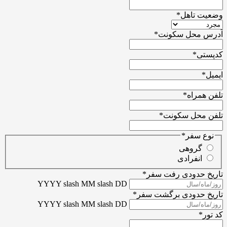
وضعیت تاهل
*
آدرس محل سکونت
*
کدپستی
*
ایمیل
*
تلفن همراه
*
تلفن محل سکونت
*
نوع سفر
*
گروهی
انفرادی
تاریخ حدودی رفت سفر
*
YYYY slash MM slash DD
تاریخ حدودی برگشت سفر
*
YYYY slash MM slash DD
کد تور
*