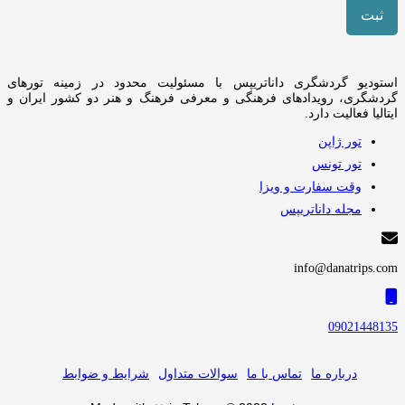
استودیو گردشگری داناتریپس با مسئولیت محدود در زمینه تورهای
گردشگری، رویدادهای فرهنگی و معرفی فرهنگ و هنر دو کشور ایران و
ایتالیا فعالیت دارد.
تور ژاپن
تور تونس
وقت سفارت و ویزا
مجله داناتریپس
info@danatrips.com
09021448135
درباره ما
تماس با ما
سوالات متداول
شرایط و ضوابط