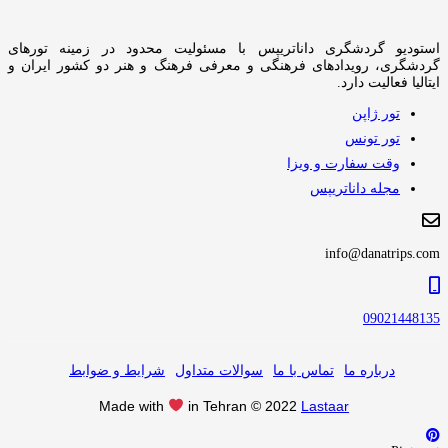
استودیو گردشگری داناتریپس با مسئولیت محدود در زمینه تورهای
گردشگری، رویدادهای فرهنگی و معرفی فرهنگ و هنر دو کشور ایران و
ایتالیا فعالیت دارد.
تور ژاپن
تور تونس
وقت سفارت و ویزا
مجله داناتریپس
info@danatrips.com
09021448135
درباره ما
تماس با ما
سوالات متداول
شرایط و ضوابط
Made with
in Tehran © 2022
Lastaar