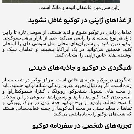
ژاپن سرزمین عاشقان انیمه و مانگا است.
از غذاهای ژاپنی در توکیو غافل نشوید
غذاهای ژاپنی در توکیو متنوع و لذیذ هستند. از سوشی تازه تا رامِن
داغ، هر نوع سلیقه‌ای را راضی می‌کند. حتما از بازار ماهی تسوکیجی
توکیو ددین کنید و رستوران‌های محلی مثل سوشی دای را امتحان
کنید. همچنین می‌توانید در یک ایزاکایا بنشینید و غذاهای سبک و
نوشیدنی‌های خاص ژاپنی را امتحان کنید.
شبگردی در توکیو و جاذبه‌های دیدنی
شبگردی در توکیو تجربه‌ای خاص است. مرکز توکیو در شب بسیار
زنده است. اگر به دنبال تجربه بهترین زندگی شبانه توکیو هستید، باید
از محله های شیبویا، شینجوکو، روپونگی، گینزا، شیموکیتازاوا و
ابیسو دیدن کنید. کلوب‌ها، بارها و رستوران‌ها متنوعی در این محلات
تا صبح فعالند. بازدید از برج توکیو، قدم زدن در پارک یویوگی و
تماشای معابد سنتی در محله آساکوسا از جمله فعالیت‌هایی هستند
که شب‌های توکیو را به یادماندنی می‌کنند.
تجربه‌های شخصی در سفرنامه‌ توکیو