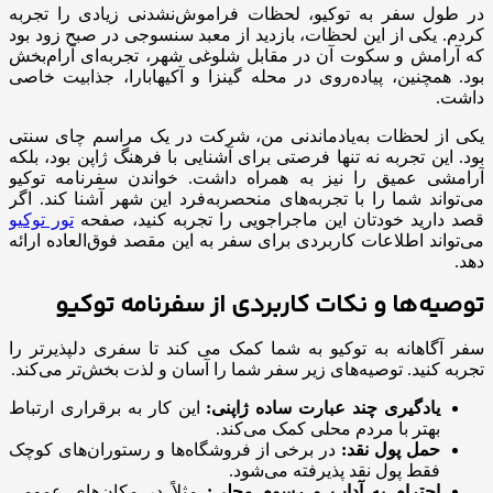
در طول سفر به توکیو، لحظات فراموش‌نشدنی زیادی را تجربه
کردم. یکی از این لحظات، بازدید از معبد سنسوجی در صبح زود بود
که آرامش و سکوت آن در مقابل شلوغی شهر، تجربه‌ای آرام‌بخش
بود. همچنین، پیاده‌روی در محله گینزا و آکیهابارا، جذابیت خاصی
داشت.
یکی از لحظات به‌یادماندنی من، شرکت در یک مراسم چای سنتی
بود. این تجربه نه تنها فرصتی برای آشنایی با فرهنگ ژاپن بود، بلکه
آرامشی عمیق را نیز به همراه داشت. خواندن سفرنامه توکیو
می‌تواند شما را با تجربه‌های منحصربه‌فرد این شهر آشنا کند. اگر
قصد دارید خودتان این ماجراجویی را تجربه کنید، صفحه
تور توکیو
می‌تواند اطلاعات کاربردی برای سفر به این مقصد فوق‌العاده ارائه
دهد.
توصیه‌ها و نکات کاربردی از سفرنامه توکیو
سفر آگاهانه به توکیو به شما کمک می کند تا سفری دلپذیرتر را
تجربه کنید. توصیه‌های زیر سفر شما را آسان و لذت بخش‌تر می‌کند.
یادگیری چند عبارت ساده ژاپنی:
این کار به برقراری ارتباط
بهتر با مردم محلی کمک می‌کند.
حمل پول نقد:
در برخی از فروشگاه‌ها و رستوران‌های کوچک
فقط پول نقد پذیرفته می‌شود.
احترام به آداب و رسوم محلی:
مثلاً در مکان‌های عمومی