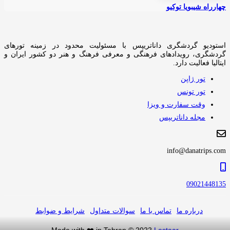
چهارراه شیبویا توکیو
استودیو گردشگری داناتریپس با مسئولیت محدود در زمینه تورهای
گردشگری، رویدادهای فرهنگی و معرفی فرهنگ و هنر دو کشور ایران و
ایتالیا فعالیت دارد.
تور ژاپن
تور تونس
وقت سفارت و ویزا
مجله داناتریپس
info@danatrips.com
09021448135
درباره ما
تماس با ما
سوالات متداول
شرایط و ضوابط
Made with ❤️ in Tehran © 2022
Lastaar