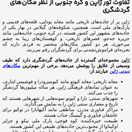
تفاوت تور ژاپن و کره جنوبی از نظر مکان‌های
گردشگری
ژاپن پر از جاذبه‌های تاریخی مانند معابد بودایی، قلعه‌های قدیمی و
پارک‌های ملی است. همچنین، شکوفه‌های گیلاس در بهار یکی از
جاذبه‌های مشهور این کشور هستند. در کره جنوبی، جاذبه‌هایی مانند
جزیره جه‌جو، قصرهای تاریخی، و کوهستان‌های زیبا به چشم
می‌خورند. هر دو کشور مکان‌های منحصر به فردی دارند که
تجربه‌ای فراموش‌نشدنی برای گردشگران رقم می‌زنند.
ژاپن مجموعه‌ای گسترده از جاذبه‌های گردشگری دارد که طیف
وسیعی از علایق را پوشش می‌دهد. برخی از مهم‌ترین
مکان‌های
دیدنی ژاپن
عبارتند از:
معابد تاریخی: معابد کیوتو مانند کیومیزودرا و فوشیمی ایناری،
به عنوان نمادهای فرهنگی ژاپن، هر ساله میلیون‌ها گردشگر
را جذب می‌کنند.
شهرهای سنتی: نارا و کیوتو نمونه‌هایی از شهرهایی هستند که
تاریخ و معماری سنتی ژاپن را به نمایش می‌گذارند.
مراکز فناوری مدرن: مناطقی مانند آکیهابارا در توکیو برای
عاشقان فناوری و گیمینگ جذاب هستند.
طبیعت خیره‌کننده: کوه فوجی، پارک ملی نیکو و جزایر
اوکیناوا از محبوب‌ترین جاذبه‌های طبیعی این کشور هستند.
شکوفه‌های گیلاس: بهار ژاپن به دلیل جشنواره‌های هانامی و