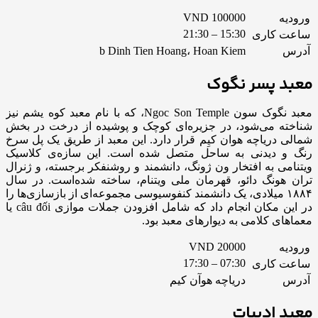
VND 100000
ورودیه
15:30 – 21:30
ساعت کاری
آدرس
b Dinh Tien Hoang، Hoan Kiem
معبد پسر نگوک
معبد نگوک سون Ngoc Son Temple، که با نام معبد کوه یشم نیز
شناخته می‌شود، در جزیره‌ای کوچک و پوشیده از درخت در بخش
شمالی دریاچه هوان کیِم قرار دارد. این معبد از طریق یک پل سرخ
رنگ و دیدنی به ساحل متصل شده است. این سازه‌ی کلاسیک
ویتنامی به افتخار ون ژونگ، دانشمند و روشنفکر برجسته، و ژنرال
تران هونگ دائو، قهرمان ملی ویتنام، ساخته شده‌است. در سال
۱۸۸۴ میلادی، یک دانشمند کنفوسیوسی مجموعه‌ای از بازسازی‌ها را
در این مکان انجام داد که شامل افزودن جملات موازی câu đối
یا
معماهای کلامی به دیوارهای معبد بود.
VND 20000
ورودیه
07:30 – 17:30
ساعت کاری
آدرس
دریاچه هوآن کیم
معبد ادب
یات