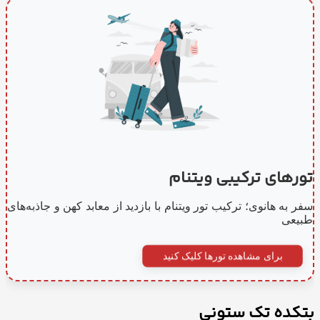
تورهای ترکیبی ویتنام
سفر به هانوی؛ ترکیب تور ویتنام با بازدید از معابد کهن و جاذبه‌های
طبیعی
برای مشاهده تورها کلیک کنید
بتکده تک ستونی