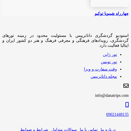
چهارراه شیبویا توکیو
استودیو گردشگری داناتریپس با مسئولیت محدود در زمینه تورهای
گردشگری، رویدادهای فرهنگی و معرفی فرهنگ و هنر دو کشور ایران و
ایتالیا فعالیت دارد.
تور ژاپن
تور تونس
وقت سفارت و ویزا
مجله داناتریپس
info@danatrips.com
09021448135
درباره ما
تماس با ما
سوالات متداول
شرایط و ضوابط