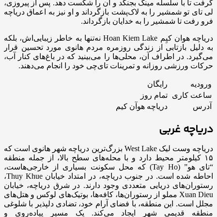
گرفت تا با سلسله مینگ بجنگد و آن را شکست دهد. پس از پیروزی،
لی تای تو شمشیر را به لاک‌پشت بازگرداند و او نیز به اعماق دریاچه
فرو رفت تا شمشیر را به خدایان بازگرداند.
دریاچه هوان کیِم Hoan Kiem Lake نه‌تنها به خاطر زیبایی‌اش، بلکه
به دلیل بازتابی از زندگی روزمره مردم هانوی مورد تحسین قرار
می‌گیرد. در اطراف آن، محلی‌ها را می‌بینید که در باغ‌های کنار آب،
حرکات ورزشی روزانه و تمرینات تای‌چی خود را انجام می‌دهند.
ورودیه
رایگان
ساعت کاری
تمام روز
آدرس
دریاچه هوآن کیم
دریاچه غربی
دریاچه وست لیک West Lake بزرگ‌ترین دریاچه شهر هانوی است که
۱۵ کیلومتر محیط دارد و با محله‌های سطح بالا، از جمله منطقه
“تای هو” (Tay Ho) که محل سکونت بسیاری از خارجی‌هاست،
احاطه شده است. در جنوب دریاچه، در امتداد خیابان Thuy Khue،
رستوران‌های دریایی متعددی وجود دارند. در شرق دریاچه، خیابان
Xuan Dieu مملو از رستوران‌ها، کافه‌ها، بوتیک‌های لوکس و هتل‌های
مجلل است. این منطقه، با فضای آرام خود، تضادی دلپذیر با شلوغی
منطقه قدیمی شهر ایجاد می‌کند. یک مسیر پیاده‌روی و