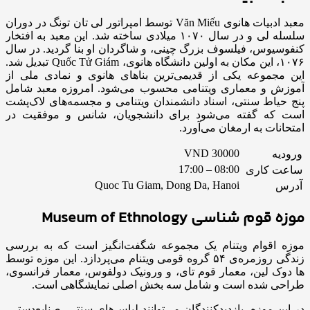
معبد ادبیات هانوی Văn Miếu توسط امپراتور لی تان تونگ در دوران
سلسله لی و در سال ۱۰۷۰ میلادی ساخته شد. این معبد به افتخار
کنفوسیوس، فیلسوف بزرگ چینی، و شاگردان او بنا گردید. در سال
۱۰۷۶، این مکان به اولین دانشگاه هانوی، Quốc Tử Giám تبدیل شد.
این مجموعه یکی از قدیمی‌ترین بناهای هانوی و نمادی ملی از
آموزش و معماری ویتنامی محسوب می‌شود. امروزه معبد شامل
پنج حیاط سنتی، اسناد دانشمندان ویتنامی و مجسمه‌های لاک‌پشت
است که گفته می‌شود برای دانشجویان، شانس و موفقیت در
امتحانات به ارمغان می‌آورد.
VND 30000
ورودیه
08:00 – 17:00
ساعت کاری
Quoc Tu Giam, Dong Da, Hanoi
آدرس
موزه قوم شناسی
Museum of Ethnology
موزه اقوام ویتنام یک مجموعه شگفت‌انگیز است که به بررسی
زندگی روزمره‌ی ۵۴ گروه قومی ویتنام می‌پردازد. این موزه توسط
ها دوک لین، معمار قوم تای، و ورونیک دولفوس، معمار فرانسوی،
طراحی شده است و شامل سه بخش اصلی نمایشگاهی است.
در این موزه، بازدیدکنندگان می‌توانند لباس‌های سنتی، صنایع‌دستی،