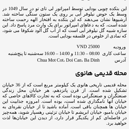
این بتکده چوبی بودایی توسط امپراتور لی تای تو در سال 1049 در
وسط یک حوض نیلوفر آبی بر روی یک ستون سنگی ساخته شد.
آرشیوها نشان می‌دهند که این بتکده به افتخار الهه رحمت ساخته
شده است، که به دعاهای امپراتور برای یک وارث مرد پاسخ داد. این
سازه شبیه گل نیلوفر آبی است که از آب گل آلود شکوفا می شود،
که نمادی از خلوص در فلسفه بودایی است.
VND 25000
ورودیه
ساعت کاری
08:00 – 11:30 و 14:00 – 16:00 سه‌شنبه تا پنج‌شنبه
آدرس
Chua Mot Cot، Doi Can، Ba Dinh
محله قدیمی هانوی
محله قدیمی تاریخی هانوی یک کیلومتر مربع است که از 36 خیابان
تشکیل شده است. از قرن پانزدهم، هر خیابان محل زندگی
صنعتگران و صنعتگرانی بوده است که به تجارت کالاهای خاصی که
خیابان آنها نامگذاری شده است، بوده است. امروزه جذابیت این
خیابان ها همچنان باقی است. آماده باشید تا از خیابان نقره‌ای به
خیابان بامبو، خیابان ابریشم تا خیابان تزئینی رهسپار شوید، همه‌چیز
در فاصله‌ای کم از یکدیگر قرار دارد، از دیدن این خیابان‌ها لذت
خواهید برد.