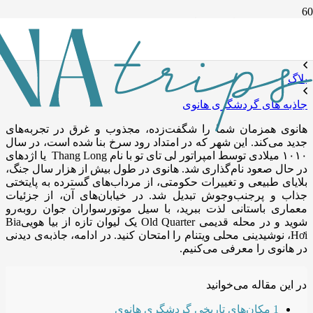
جاذبه های گردشگری هانوی
خانه
بلاگ
جاذبه های گردشگری هانوی
هانوی همزمان شما را شگفت‌زده، مجذوب و غرق در تجربه‌های
جدید می‌کند. این شهر که در امتداد رود سرخ بنا شده است، در سال
۱۰۱۰ میلادی توسط امپراتور لی تای تو با نام Thang Long یا اژدهای
در حال صعود نام‌گذاری شد. هانوی در طول بیش از هزار سال جنگ،
بلایای طبیعی و تغییرات حکومتی، از مرداب‌های گسترده به پایتختی
جذاب و پرجنب‌وجوش تبدیل شد. در خیابان‌های آن، از جزئیات
معماری باستانی لذت ببرید، با سیل موتورسواران جوان روبه‌رو
شوید و در محله قدیمی Old Quarter یک لیوان تازه از بیا هوییBia
Hơi، نوشیدینی محلی ویتنام را امتحان کنید.
در ادامه،
جاذبه‌ی دیدنی
در هانوی را معرفی می‌کنیم.
در این مقاله می‌خوانید
1
مکان‌های تاریخی گردشگری هانوی