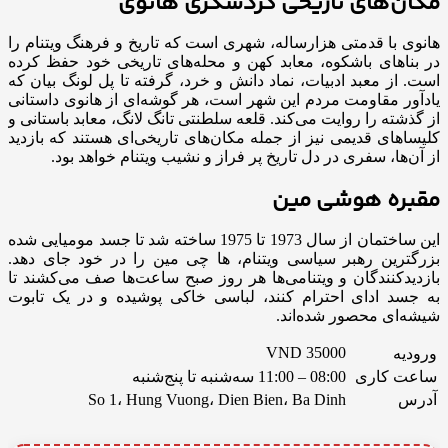
مکان‌های تاریخی گردشگری هانوی
هانوی با قدمتی هزارساله، شهری است که تاریخ و فرهنگ ویتنام را
در بناهای باشکوه، معابد کهن و محله‌های تاریخی خود حفظ کرده
است. از معبد ادبیات، نماد دانش و خرد، گرفته تا پل لونگ بیان که
یادآور مقاومت مردم این شهر است، هر گوشه‌ای از هانوی داستانی
از گذشته را روایت می‌کند. قلعه سلطنتی تانگ لانگ، معابد باستانی و
کلیساهای قدیمی نیز از جمله مکان‌های تاریخی‌ای هستند که بازدید
از آن‌ها، سفری در دل تاریخ پر فراز و نشیب ویتنام خواهد بود.
مقبره هوشی مین
این ساختمان از سال 1973 تا 1975 ساخته شد تا جسد مومیایی شده
بزرگترین رهبر سیاسی ویتنام، ها چی مین را در خود جای دهد.
بازدیدکنندگان و ویتنامی‌ها هر روز صبح ساعت‌ها صف می‌کشند تا
به جسد ادای احترام کنند، لباسی خاکی پوشیده و در یک تابوت
شیشه‌ای محصور شده‌اند.
VND 35000
ورودیه
ساعت کاری
08:00 – 11:00 سه‌شنبه تا پنج‌شنبه
آدرس
So 1، Hung Vuong، Dien Bien، Ba Dinh