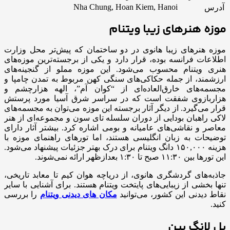
Nha Chung, Hoan Kiem, Hanoi
آدرس
موزه هنرهای زیبا ویتنام
موزه هنرهای زیبا هانوی در دو ساختمان که پیش‌تر محل وزارت
اطلاعات فرانسه بوده، قرار دارد و یکی از برجسته‌ترین موزه‌های
هنری ویتنام محسوب می‌شود. این موزه مملو از گنجینه‌های
ارزشمند، از جمله حکاکی‌های سنگی کهن مربوط به تمدن چامپا و
مجسمه‌های خارق‌العاده‌ای از “کوان آم”، الهه هزارچشم و
هزاربازوی شفقت است که در سراسر شرق آسیا مورد پرستش
قرار می‌گیرد. از دیگر آثار برجسته این موزه می‌توان به مجسمه‌های
لاکی راهبان بودایی از دوران سلسله تای سون و مجموعه‌ای از هنر
معاصر و نقاشی‌های عامیانه و بومی اشاره کرد. بیشتر آثار دارای
توضیحات به زبان انگلیسی هستند، اما تورهای راهنمای موزه با
هزینه ۱۵۰,۰۰۰ دانگ ویتنام برای درک بهتر جزئیات پیشنهاد می‌شود.
این تورها بین ۱۱:۳۰ صبح تا ۱:۳۰ بعدازظهر ارائه نمی‌شوند.
جاذبه‌های گردشگری هانوی، از دریاچه هوان کیم تا معابد تاریخی،
تنها بخشی از زیبایی‌های پایتخت ویتنام هستند. برای آشنایی با سایر
نقاط دیدنی این کشور، می‌توانید
مکان‌ های دیدنی ویتنام
را بررسی
کنید.
پل لانگ بین