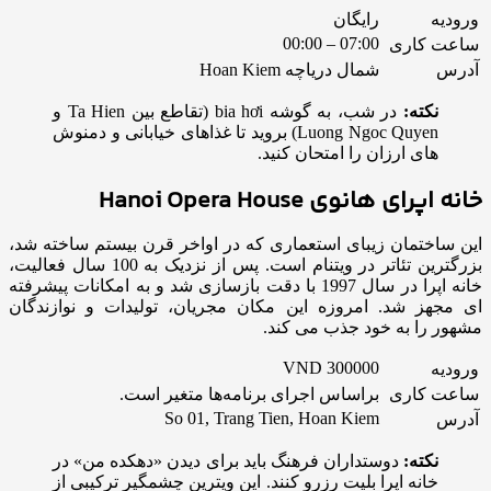
ورودیه
رایگان
07:00 – 00:00
ساعت کاری
آدرس
شمال دریاچه Hoan Kiem
نکته:
در شب، به گوشه bia hơi (تقاطع بین Ta Hien و
Luong Ngoc Quyen) بروید تا غذاهای خیابانی و دمنوش
های ارزان را امتحان کنید.
خانه اپرای هانوی
Hanoi Opera House
این ساختمان زیبای استعماری که در اواخر قرن بیستم ساخته شد،
بزرگترین تئاتر در ویتنام است. پس از نزدیک به 100 سال فعالیت،
خانه اپرا در سال 1997 با دقت بازسازی شد و به امکانات پیشرفته
ای مجهز شد. امروزه این مکان مجریان، تولیدات و نوازندگان
مشهور را به خود جذب می کند.
VND 300000
ورودیه
ساعت کاری
براساس اجرای برنامه‌ها متغیر است.
So 01, Trang Tien, Hoan Kiem
آدرس
نکته:
دوستداران فرهنگ باید برای دیدن «دهکده من» در
خانه اپرا بلیت رزرو کنند. این ویترین چشمگیر ترکیبی از