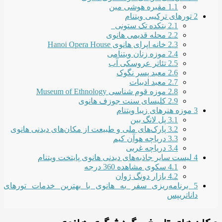
1.1
مقبره هوشی مین
2
تورهای ترکیبی ویتنام
2.1
بتکده تک ستونی
2.2
محله قدیمی هانوی
2.3
خانه اپرای هانوی Hanoi Opera House
2.4
موزه زنان ویتنامی
2.5
تئاتر عروسکی آب
2.6
معبد پسر نگوک
2.7
معبد ادبیات
2.8
موزه قوم شناسی Museum of Ethnology
2.9
کلیسای سنت جوزف هانوی
3
موزه هنرهای زیبا ویتنام
3.1
پل لانگ بین
3.2
پارک‌های ملی و طبیعت از مکان‌های دیدنی هانوی
3.3
دریاچه هوآن کیم
3.4
دریاچه غربی
4
لیست سایر جاذبه‌های دیدنی هانوی پایتخت ویتنام
4.1
سکوی مشاهده 360 درجه
4.2
بازار دونگ ژوان
5
برنامه‌ریزی سفر به هانوی با بهترین خدمات تورهای
داناتریپس