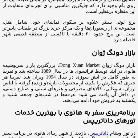
روی بام وجود دارد که جایگزین مناسبی برای تجربه‌ای متفاوت از
این منظره بی‌نظیر است.
برج لوتی سنتر علاوه بر سکوی تماشای خود، شامل هتل،
مجموعه‌ای از رستوران‌ها و یک مرکز خرید بزرگ در طبقات پایین‌تر
است. این برج حدود ۲۰ دقیقه با تاکسی از منطقه قدیمی شهر
فاصله دارد.
بازار دونگ ژوان
بازار دونگ ژوان Dong Xuan Market، بزرگترین بازار سرپوشیده
هانوی در ابتدا توسط فرانسوی ها در سال 1889 ساخته شد و تقریبا
به طور کامل در آتش سوزی در سال 1994 ویران شد. تقریبا هر
چیزی که فکرش را بکنید، از محصولات تازه (و زنده) گرفته تا لباس
ارزان، سوغاتی، کالاهای مصرفی و هنرهای سنتی و صنایع دستی،
در داخل آن یافت می شود. غرفه‌ها در شب‌های جمعه، شنبه و
یکشنبه به فروش خود ادامه می‌دهند.
برنامه‌ریزی سفر به هانوی با بهترین خدمات
تورهای داناتریپس
در تور ویتنام
داناتریپس
، بازدید از شهر زیبای هانوی در برنامه سفر