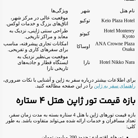
نام هتل
شهر
ویژگی‌ها
موقعیت عالی در مرکز شهر،
Keio Plaza Hotel
توکیو
اتاق‌های بزرگ و خدمات لوکس.
Hotel Monterey
طراحی سنتی ژاپنی، نزدیک به
کیوتو
Kyoto
معابد و مراکز تاریخی.
ANA Crowne Plaza
امکانات تجاری پیشرفته، مناسب
اوساکا
Osaka
برای سفرهای کاری و تفریحی.
موقعیت بی‌نظیر نزدیک به
Hotel Nikko Nara
نارا
ایستگاه قطار و جاذبه‌های
تاریخی نارا
برای اطلاعات بیشتر درباره سفر به ژاپن و آشنایی با نکات ضروری،
راهنمای سفر به ژاپن
را در این صفحه مطالعه کنید.
بازه قیمت تور ژاپن هتل 4 ستاره
بازه قیمت تورهای ژاپن با هتل 4 ستاره بسته به مدت زمان سفر،
تعداد مسافران و خدمات ارائه شده می‌تواند متفاوت باشد. به طور
کلی:
تورهای اقتصادی: حدود 200 میلیون تومان.