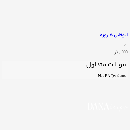
ابوظبی 5 روزه
از
990 دلار
سوالات متداول
No FAQs found.