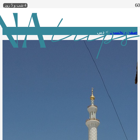
4 شب و 5 روز
دبی
صفحه نخست
>
دبی