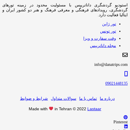
استودیو گردشگری داناتریپس با مسئولیت محدود در زمینه تورهای
گردشگری، رویدادهای فرهنگی و معرفی فرهنگ و هنر دو کشور ایران و
ایتالیا فعالیت دارد.
تور ژاپن
تور تونس
وقت سفارت و ویزا
مجله داناتریپس
info@danatrips.com
09021448135
درباره ما
تماس با ما
سوالات متداول
شرایط و ضوابط
Made with
in Tehran © 2022
Lastaar
Pinterest