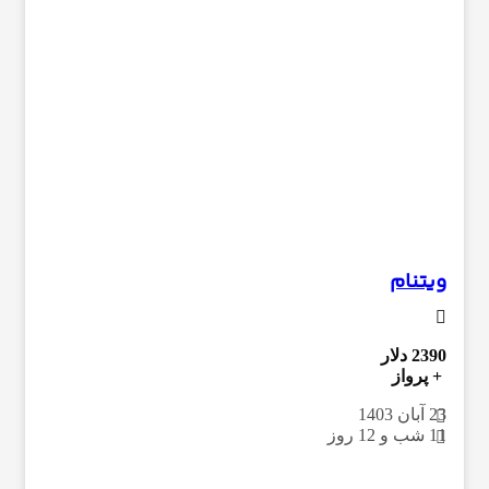
ویتنام
2390 دلار
+ پرواز
23 آبان 1403
11 شب و 12 روز
هالونگ بی
دلتا مکونگ
دانانگ
کان تو
هوی آن
ویتنام
هوشی
مین
هانوی