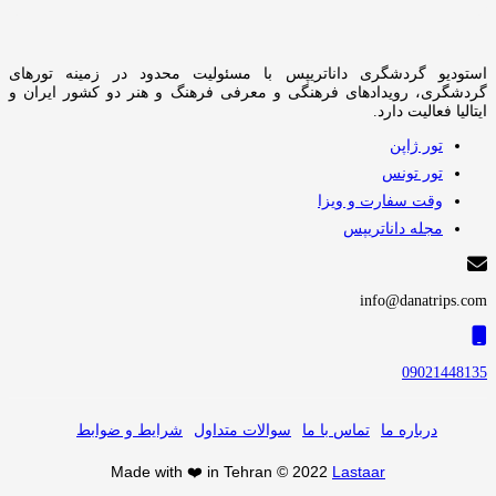
استودیو گردشگری داناتریپس با مسئولیت محدود در زمینه تورهای
گردشگری، رویدادهای فرهنگی و معرفی فرهنگ و هنر دو کشور ایران و
ایتالیا فعالیت دارد.
تور ژاپن
تور تونس
وقت سفارت و ویزا
مجله داناتریپس
info@danatrips.com
09021448135
درباره ما
تماس با ما
سوالات متداول
شرایط و ضوابط
Made with ❤️ in Tehran © 2022
Lastaar