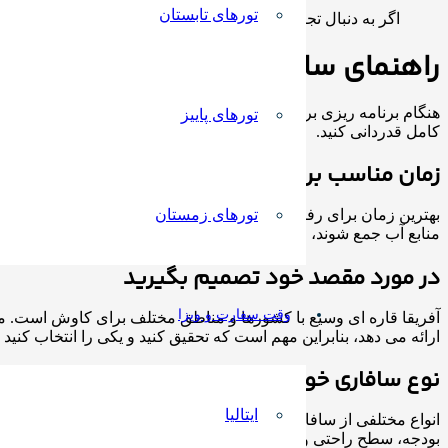
تورهای تابستان
اگر به دنبال تجربه‌ای هیجان‌انگیز در دل حیات وحش هستید،
تور
راهنمای سافاری در سفرها و لوازم مور
هنگام برنامه ریزی برای سافاری باید چندین نکته را در نظر بگیرید، 
تورهای پاییز
کامل قدردانی کنید.
زمان مناسب برای رفتن را انتخاب کنید
تورهای زمستان
بهترین زمان برای رفتن به تور سافاری آفریقا به علایق، بودجه و 
منابع آب جمع شوند، اما همچنین می‌تواند شلوغ‌تر و گران‌تر باشد.
در مورد مقصد خود تصمیم بگیرید
وقت سفارت و ویزا
آفریقا قاره ای وسیع با کشورها و مناطق مختلف برای کاوش است. مقاصد
ارائه می دهد، بنابراین مهم است که تحقیق کنید و یکی را انتخاب کنید
نوع سافاری خود را انتخاب کنید
ایتالیا
انواع مختلفی از سافاری وجود دارد، از جمله تورهای گروهی با راهنما،
بودجه، سطح راحتی و سطح ترجیحی ماجراجویی خود را در نظر بگیرید