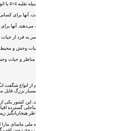
تورهای گروهی ب
، محبوب هستند.
مکانی به مکان دیگر و راه اندازی یک کمپ موقت است. آنها برای کسان
ت در اقامتگاه‌های سطح بالا یا کمپ‌های چادری ارائه می‌دهند. آنها ب
ن با یک راهنمای با تجربه است. آنها چشم اندازی منحصر به فرد از حیا
ا یا دریاچه‌ها می شود که دیدگاه متفاوتی در مورد حیات وحش و محیط 
حشی می‌شود و راهی منحصر به فرد برای کشف مناظر و حیات وحش می‌ش
.
د:
م صحرا و هم دلتا را در خود جای داده‌اند که هر کدام از انواع شگفت ا
مله گربه‌سانان بزرگ (یوزپلنگ، پلنگ و شیر) و فیل‌های بسیار بزرگ ق
ا حیوان وحشی در پارک ملی سرنگتی مهاجرت می‌کنند. این کشور یکی ا
رونگورو و علفزارهای ساوانا و سرنگتی است. خط ساحلی گسترده اقیانو
ت و وقتی صحبت از سافاری به میان می‌آید، این مناظر هیجان‌انگیز زی
نشدنی آفریقایی ارائه می‌دهد. کنیا محل ذخیره‌گاه ملی ماسای مارا
، مشهور شده که به عنوان بزرگترین منظره حیات وحش روی زمین لقب گ