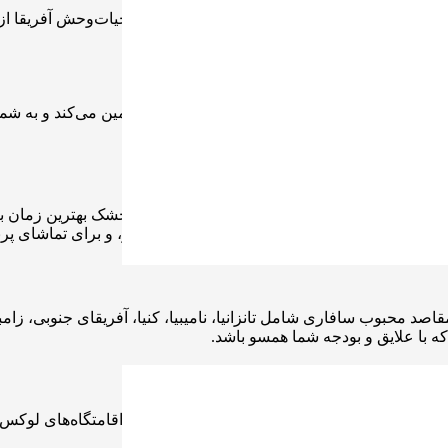
 سافاری تانزانیا
یکی از بهترین گزینه‌ها برای دیدن حیات‌وحش آفریقا ا
دنیاز
برنامه ریزی مناسب تجربه‌ای امن و لذت بخش را تضمین می‌کند و به شم
در دسترس بودن شما بستگی دارد. به طور کلی، فصل خشک بهترین زمان 
 فصل مرطوب کمتر شلوغ است، با مناظر سبز سرسبز، و برای تماشای پرن
 محبوب سافاری شامل تانزانیا، نامیبیا، کنیا، آفریقای جنوبی، زامبی
 که با علایق و بودجه شما همسو باشد.
 سافاری‌های خودران، سافاری‌های سیار کمپینگ و اقامتگاه‌های لوکس. ه
.