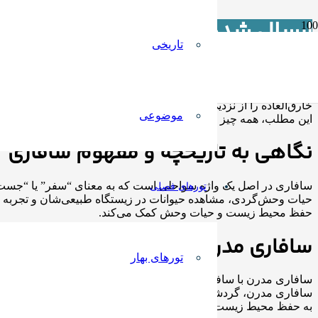
ارسال شده توسط مطهره حاجی زا
تاریخی
صفحه نخست
>
Archives for مطهره حاجی زاده
سافاری یکی از جذاب‌ترین و ماجراجویانه‌ترین تجربه‌های سفر است
خارق‌العاده را از نزدیک ببینید. این نوع سفر که ریشه در آفریقا دا
موضوعی
این مطلب، همه چیز را درباره سافاری و چگونگی انتخاب بهترین تور 
نگاهی به تاریخچه و مفهوم سافاری
سافاری در اصل یک واژه سواحلی است که به معنای “سفر” یا “جست‌و‌
تورهای فصلی
حیات وحش‌گردی، مشاهده حیوانات در زیستگاه طبیعی‌شان و تجربه م
حفظ محیط زیست و حیات وحش کمک می‌کند.
سافاری مدرن چیست و چه تفاوتی با س
تورهای بهار
سافاری مدرن با سافاری‌های سنتی تفاوت‌های قابل توجهی دارد. در 
سافاری مدرن، گردشگران با استفاده از وسایل نقلیه مخصوص مانند جیپ‌
به حفظ محیط زیست و حیات وحش نیز کمک می‌کند.